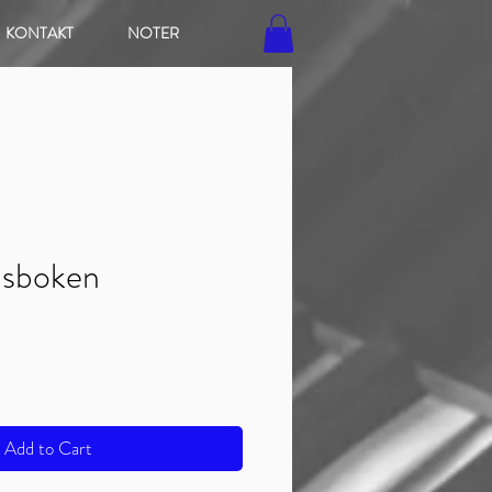
KONTAKT
NOTER
nsboken
ice
Add to Cart