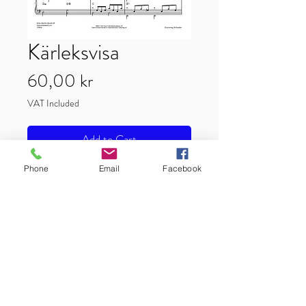
Kärleksvisa
Price
60,00 kr
VAT Included
Add to Cart
Phone
Email
Facebook
Arrangemang för sång/piano/ackord
Text & Musik: Mats Paulson
Artist: Mats Paulson
Förlag: EMI CMM Publishing
Scandinavia AB
Antal sidor: 3
Tonart: C