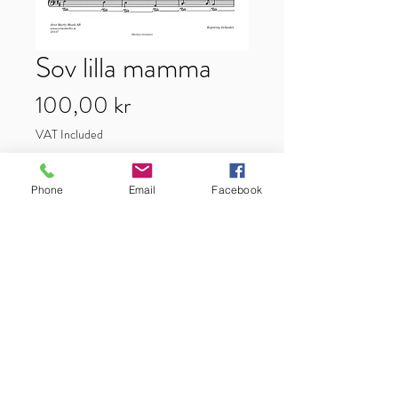
Sov lilla mamma
Price
100,00 kr
VAT Included
Add to Cart
Phone
Email
Facebook
Arrangemang för sång/piano/ackord
Text&Musik: Rasmus Gustafsson
Artist: Rasmus Gustafsson
Tonart: G
Antal sidor: 8